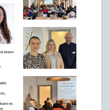
it einem
“.
ater,
ren,
 kann es
en