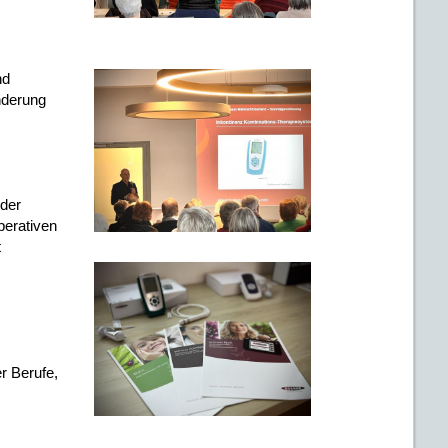
nd
nderung
der
perativen
t
r Berufe,