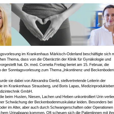
gsvorlesung im Krankenhaus Märkisch-Oderland beschäftigte sich m
hen Thema, dass von die Oberärztin der Klinik für Gynäkologie und
vorgestellt hat. Dr. med. Cornelia Freitag beriet am 15. Februar, die
 der Sonntagsvorlesung zum Thema „Inkontinenz und Beckenboden
urde sie dabei von Alexandra Gierbl, stellvertretende Leiterin der
ie im Krankenhaus Strausberg, und Boris Lapas, Medizinprodukteber
izintechnik GmbH.
die beim Husten, Niesen, Lachen und Heben unkontrolliert Urin verlie
ner Schwächung der Beckenbodenmuskulatur leiden. Besonders bei
oder im Alter, aber auch durch Schwangerschaften oder Operationen
lichem Urinabgang kommen. Oft scheuen sich die Patientinnen mit ihr