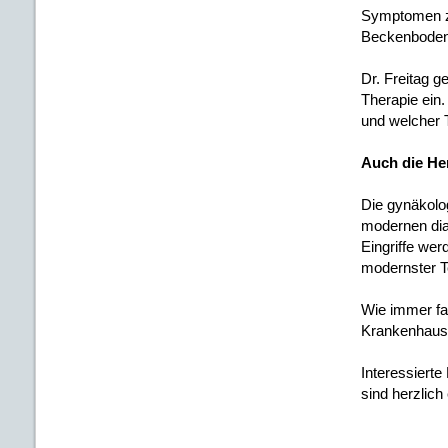
Symptomen zu
Beckenboden 
Dr. Freitag g
Therapie ein.
und welcher T
Auch die Her
Die gynäkolo
modernen dia
Eingriffe wer
modernster T
Wie immer fan
Krankenhaus a
Interessierte
sind herzlich