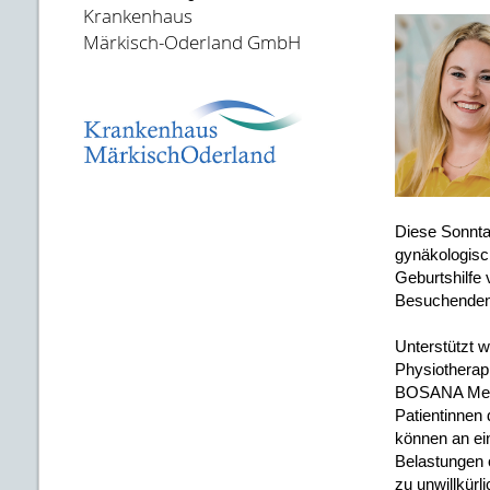
Krankenhaus
Märkisch-Oderland GmbH
Diese Sonnta
gynäkologisc
Geburtshilfe 
Besuchenden
Unterstützt w
Physiotherap
BOSANA Med
Patientinnen 
können an ei
Belastungen 
zu unwillkür